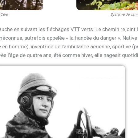
 Cère
Système de vanne
gauche en suivant les fléchages VTT verts. Le chemin rejoint 
nnue, autrefois appelée « la fiancée du danger ». Native d’Au
e en homme), inventrice de l’ambulance aérienne, sportive (p
Dès l’âge de quatre ans, été comme hiver, elle nageait quoti