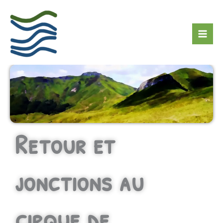
Aller
Rechercher
au
contenu
Retour et
jonctions au
cirque de